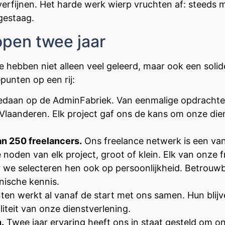
 verfijnen. Het harde werk wierp vruchten af: steed
gestaag.
pen twee jaar
e hebben niet alleen veel geleerd, maar ook een soli
punten op een rij:
daan op de AdminFabriek. Van eenmalige opdrachten
Vlaanderen. Elk project gaf ons de kans om onze dien
n 250 freelancers.
Ons freelance netwerk is een van
noden van elk project, groot of klein. Elk van onze f
 we selecteren hen ook op persoonlijkheid. Betrouw
hnische kennis.
ten werkt al vanaf de start met ons samen. Hun blij
teit van onze dienstverlening.
.
Twee jaar ervaring heeft ons in staat gesteld om o