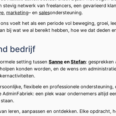
 stevig netwerk van freelancers, een gevarieerd kla
ve
,
marketing
– en
sales
ondersteuning.
r ons voelt het als een periode vol beweging, groei,
an bij wat we al bereikt hebben, hoe we dat deden e
d bedrijf
formele setting tussen
Sanne
en
Stefan
: gesprekken 
eholpen konden worden, en de wens om administrat
ernactiviteiten.
rsoonlijke, flexibele en professionele ondersteuning,
de AdminFabriek: een plek waar ondernemers altijd e
 staan.
van leren, aanpassen en ontdekken. Elke opdracht, h