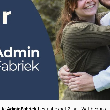
: de
AdminFabriek
bestaat exact 2 jaar. Wat begon al