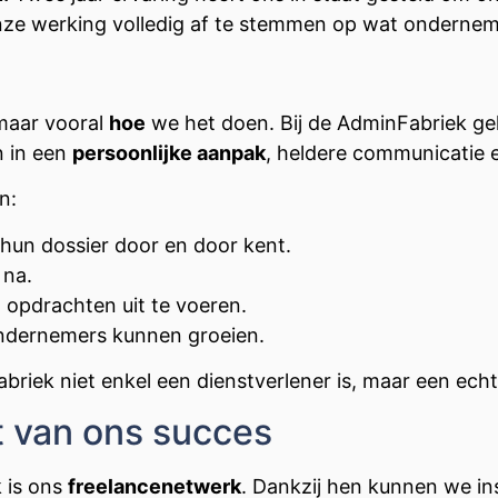
 onze werking volledig af te stemmen op wat onderne
maar vooral
hoe
we het doen. Bij de AdminFabriek gel
n in een
persoonlijke aanpak
, heldere communicatie e
n:
hun dossier door en door kent.
 na.
l opdrachten uit te voeren.
ndernemers kunnen groeien.
riek niet enkel een dienstverlener is, maar een ech
t van ons succes
 is ons
freelancenetwerk
. Dankzij hen kunnen we in