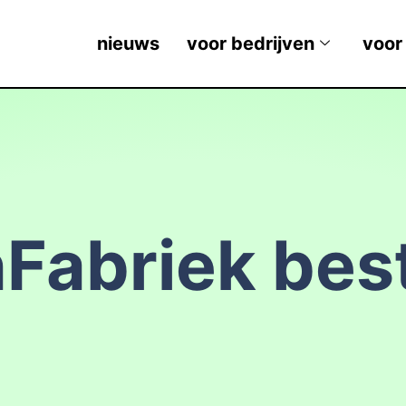
nieuws
voor bedrijven
voor
Fabriek best