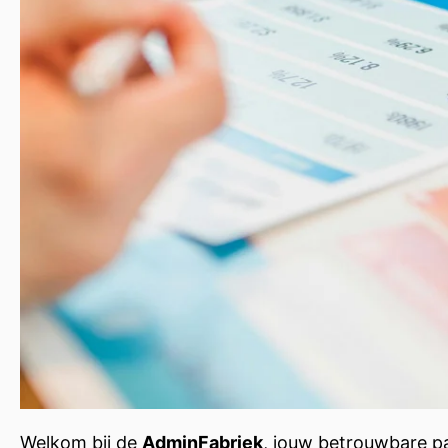
Welkom bij de
AdminFabriek
, jouw betrouwbare p