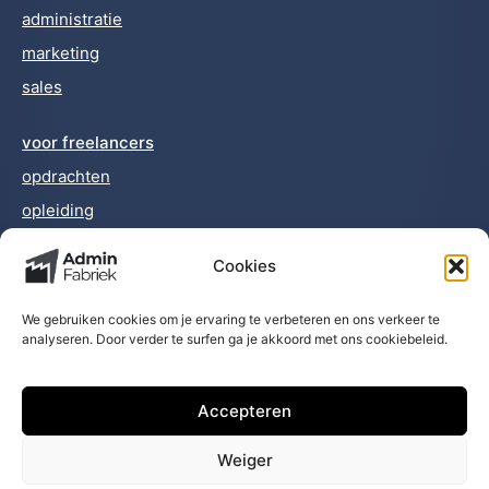
administratie
marketing
sales
voor freelancers
opdrachten
opleiding
Cookies
nieuws
team
We gebruiken cookies om je ervaring te verbeteren en ons verkeer te
contact
analyseren. Door verder te surfen ga je akkoord met ons cookiebeleid.
privacybeleid
Accepteren
© 2026
Weiger